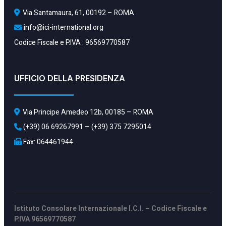
Via Santamaura, 61, 00192 – ROMA
i
nfo@ici-international.org
Codice Fiscale e P.IVA : 96569770587 
UFFICIO DELLA PRESIDENZA
  Via Principe Amedeo 12b, 00185 – ROMA
 (+39) 06 69267991 – (+39) 375 7295014 
Fax: 064461944
Istituto Consolare Internazionale I.C.I. –
Codice Fiscale e
P.IVA
96569770587